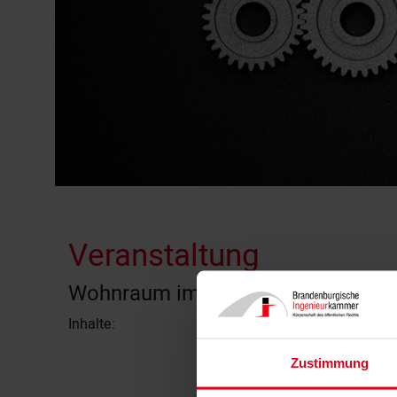
Veranstaltung
Wohnraum im Bestand schaffen
Inhalte:
Die Erre
ressourc
Zustimmung
Gebäudeb
großes P