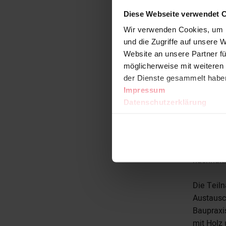
Handlung
Diese Webseite verwendet 
Wir verwenden Cookies, um I
Im Rahme
und die Zugriffe auf unsere 
Zukunftsk
Website an unsere Partner fü
Fachwiss
möglicherweise mit weiteren
dem Deut
der Dienste gesammelt habe
für die P
Impressum
Datenschutzerklärung
Auf dies
unterstüt
Bauverga
Holzbauw
nachhalti
Die Teiln
Austausc
Baupraxi
mit Holz