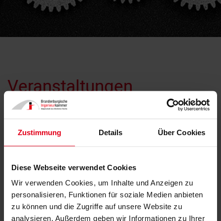
Veranstaltungen
von
Datum bis
Datum
Zustimmung
Details
Über Cookies
Sachgebiet
Diese Webseite verwendet Cookies
Ort
Wir verwenden Cookies, um Inhalte und Anzeigen zu
personalisieren, Funktionen für soziale Medien anbieten
Name
zu können und die Zugriffe auf unsere Website zu
analysieren. Außerdem geben wir Informationen zu Ihrer