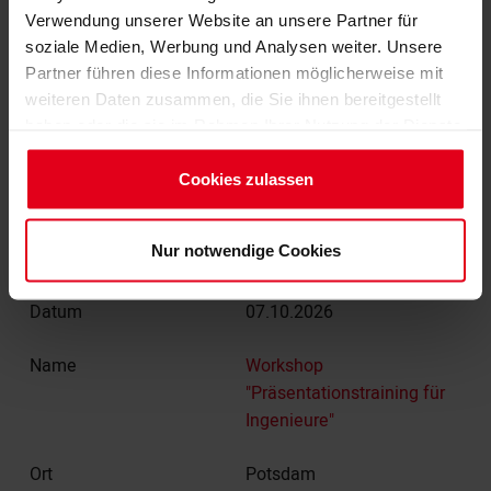
Verwendung unserer Website an unsere Partner für
soziale Medien, Werbung und Analysen weiter. Unsere
SUCHEN
Zurücksetzen
Partner führen diese Informationen möglicherweise mit
weiteren Daten zusammen, die Sie ihnen bereitgestellt
haben oder die sie im Rahmen Ihrer Nutzung der Dienste
Legende:
reichlich Plätze verfügbar
gesammelt haben.
wenig Plätze verfügbar
Impressum
Cookies zulassen
Seminar ausgebucht
Terminbekanntgabe
Datenschutzerklärung
Nur notwendige Cookies
07.10.2026
Workshop
"Präsentationstraining für
Ingenieure"
Potsdam