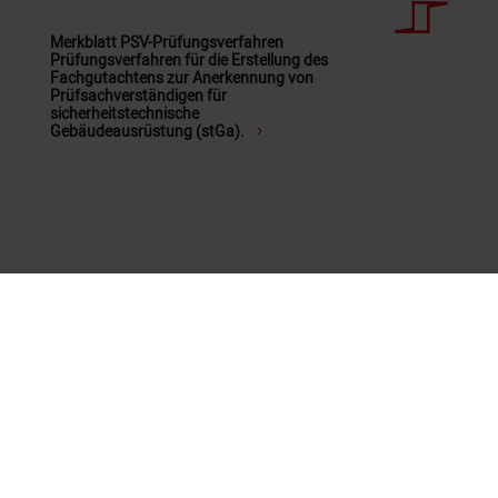
Merkblatt PSV-Prüfungsverfahren
Prüfungsverfahren für die Erstellung des
Fachgutachtens zur Anerkennung von
Prüfsachverständigen für
sicherheitstechnische
Gebäudeausrüstung (stGa).
Hier geht es zu den
Terminen
für die
Prüfung und
Akteneinsicht