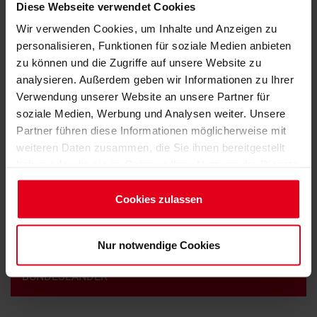
Diese Webseite verwendet Cookies
Wir verwenden Cookies, um Inhalte und Anzeigen zu
personalisieren, Funktionen für soziale Medien anbieten
zu können und die Zugriffe auf unsere Website zu
©
analysieren. Außerdem geben wir Informationen zu Ihrer
Verwendung unserer Website an unsere Partner für
Auf Grundlage der
Brandenburgischen
soziale Medien, Werbung und Analysen weiter. Unsere
Prüfsachverständigenverordnung (BbgPrüfSV)
vom
Partner führen diese Informationen möglicherweise mit
19.12.2006 wurde von der BBIK als Anerkennungsbehörde
weiteren Daten zusammen, die Sie ihnen bereitgestellt
zur Fertigung von Fachgutachten ein Gutachterausschuss
haben oder die sie im Rahmen Ihrer Nutzung der Dienste
eingerichtet. Seit der Neufassung der BbgPrüfSV vom...
gesammelt haben.
Impressum
Cookies zulassen
MEHR +
Datenschutzerklärung
Nur notwendige Cookies
KONTAKTE ANERKENNUNGSBEHÖRDEN DER
BUNDESLÄNDER