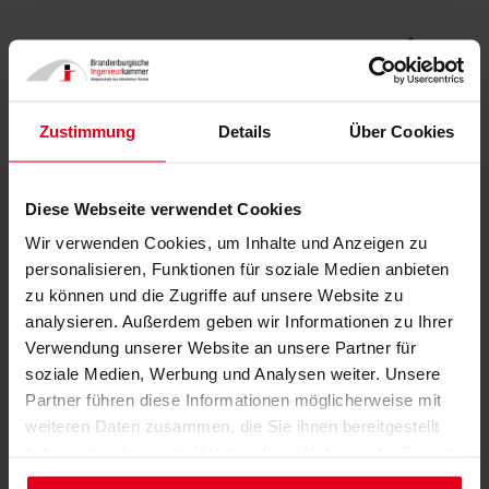
WIR SIND DIE KAMMER
Alles rund um die Wahl 2027
Zustimmung
Details
Über Cookies
Diese Webseite verwendet Cookies
Wir verwenden Cookies, um Inhalte und Anzeigen zu
personalisieren, Funktionen für soziale Medien anbieten
zu können und die Zugriffe auf unsere Website zu
analysieren. Außerdem geben wir Informationen zu Ihrer
Verwendung unserer Website an unsere Partner für
soziale Medien, Werbung und Analysen weiter. Unsere
Partner führen diese Informationen möglicherweise mit
weiteren Daten zusammen, die Sie ihnen bereitgestellt
Baukultur vor Ort
haben oder die sie im Rahmen Ihrer Nutzung der Dienste
Gespräche zum BKP-Preis
gesammelt haben.