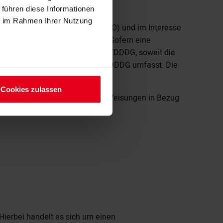
 führen diese Informationen
ie im Rahmen Ihrer Nutzung
nden (Art. 6 Abs. 1 lit. b DSGVO) und im Interesse
r (Art. 6 Abs. 1 lit. f DSGVO). Sofern eine
 1 lit. a DSGVO und § 25 Abs. 1 TDDDG, soweit die
e-Fingerprinting) im Sinne des TDDDG umfasst. Die
Cookies zulassen
hten erforderlich ist und unsere Weisungen in Bezug
Hierbei handelt es sich um einen