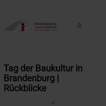
Zum Inhalt springen
Login für Mitgli
Link zur Startseite
Mobiles
Tag der Baukultur in
Brandenburg |
Rückblicke