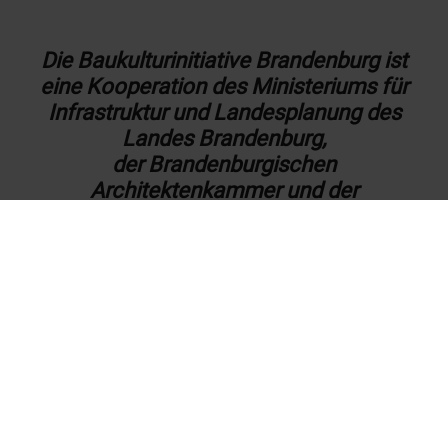
Die Baukulturinitiative Brandenburg ist
eine Kooperation des Ministeriums für
Infrastruktur und Landesplanung des
Landes Brandenburg,
der Brandenburgischen
Architektenkammer und der
Brandenburgischen Ingenieurkammer.
Das Baukulturjahr Brandenburg 2023
findet in Kooperation mit der
Brandenburgischen Gesellschaft für
Kultur und Geschichte gGmbH,
Kulturland Brandenburg statt.