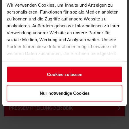
Wir verwenden Cookies, um Inhalte und Anzeigen zu
personalisieren, Funktionen für soziale Medien anbieten
zu können und die Zugriffe auf unsere Website zu
analysieren. Außerdem geben wir Informationen zu Ihrer
Verwendung unserer Website an unsere Partner für
soziale Medien, Werbung und Analysen weiter. Unsere
©
Partner führen diese Informationen möglicherweise mit
Die Bewältigung des Klimawandels, der Weg in eine neue
weiteren Daten zusammen, die Sie ihnen bereitgestellt
Umbaukultur, der Schutz des baukulturellen Erbes, die
haben oder die sie im Rahmen Ihrer Nutzung der Dienste
Förderung der Baukultur in städtischen und ländlichen
gesammelt haben.
Räumen, die Sicherstellung einer breiten Beteiligung der...
Impressum
Cookies zulassen
Datenschutzerklärung
MEHR +
Nur notwendige Cookies
PRESSEMITTEILUNG DER BBIK