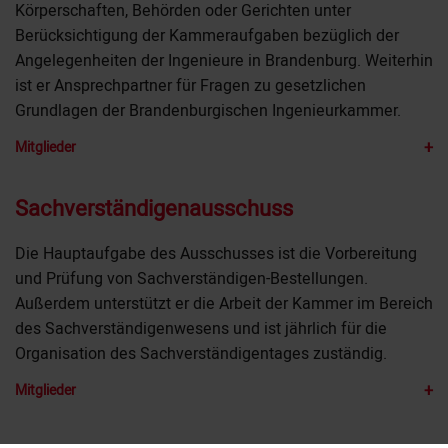
Körperschaften, Behörden oder Gerichten unter
Berücksichtigung der Kammeraufgaben bezüglich der
Angelegenheiten der Ingenieure in Brandenburg. Weiterhin
ist er Ansprechpartner für Fragen zu gesetzlichen
Grundlagen der Brandenburgischen Ingenieurkammer.
+
Mitglieder
Sachverständigenausschuss
Die Hauptaufgabe des Ausschusses ist die Vorbereitung
und Prüfung von Sachverständigen-Bestellungen.
Außerdem unterstützt er die Arbeit der Kammer im Bereich
des Sachverständigenwesens und ist jährlich für die
Organisation des Sachverständigentages zuständig.
+
Mitglieder