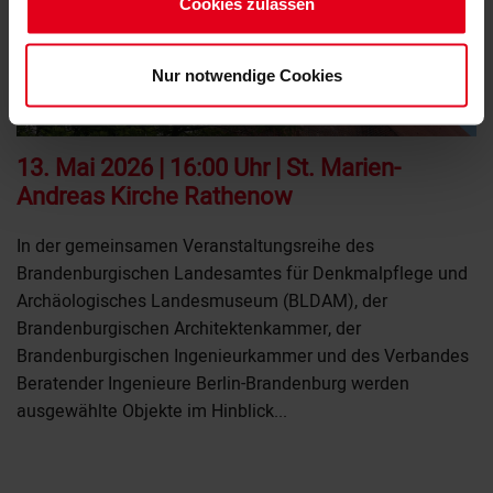
Impressum
Cookies zulassen
Datenschutzerklärung
Nur notwendige Cookies
13. Mai 2026 | 16:00 Uhr | St. Marien-
Andreas Kirche Rathenow
In der gemeinsamen Veranstaltungsreihe des
Brandenburgischen Landesamtes für Denkmalpflege und
Archäologisches Landesmuseum (BLDAM), der
Brandenburgischen Architektenkammer, der
Brandenburgischen Ingenieurkammer und des Verbandes
Beratender Ingenieure Berlin-Brandenburg werden
ausgewählte Objekte im Hinblick...
MEHR +