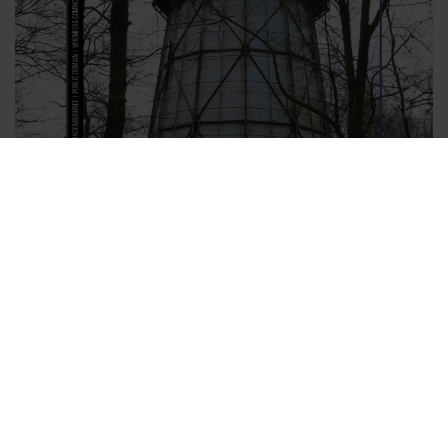
09. September 20256 | 16:00 Uhr | Der
Helmertturm in Potsdam
In der gemeinsamen Veranstaltungsreihe des