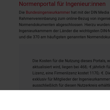
Normenportal für Ingenieur:innen
Die
Bundesingenieurkammer
hat mit der
DIN Medi
Rahmenvereinbarung zum online-Bezug von ingenie
Normendokumenten abgeschlossen. Hierzu wurden 
Ingenieurkammern der Länder die wichtigsten DIN
und die 370 am häufigsten genannten Normendokum
Die Kosten für die Nutzung dieses Portals, we
aktualisiert wird, liegen bei 468,- € jährlich f
Lizenz, eine Firmenlizenz kostet 1170,- €. 
exklusiv für Mitglieder der Ingenieurkammern
ausschließlich für diesen Nutzerkreis erhältl