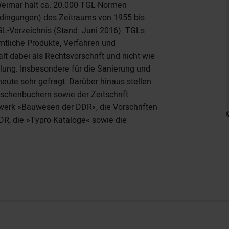
 Weimar hält ca. 20.000 TGL-Normen
edingungen) des Zeitraums von 1955 bis
GL-Verzeichnis (Stand: Juni 2016). TGLs
ämtliche Produkte, Verfahren und
t dabei als Rechtsvorschrift und nicht wie
lung. Insbesondere für die Sanierung und
ute sehr gefragt. Darüber hinaus stellen
schenbüchern sowie der Zeitschrift
erk »Bauwesen der DDR«, die Vorschriften
DR, die »Typro-Kataloge« sowie die