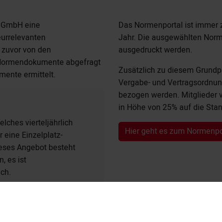
a GmbH
eine
Das Normenportal ist immer 
urrelevanten
Jahr. Die ausgewählten Nor
zuvor von den
ausgedruckt werden.
-Normendokumente abgefragt
Zusätzlich zu diesem Grundp
ente ermittelt.
Vergabe- und Vertragsordnun
bezogen werden. Mitglieder 
in Höhe von 25% auf die Sta
lches vierteljährlich
Hier geht es zum Normenpo
ür eine Einzelplatz-
Dieses Angebot besteht
, es ist
ich.