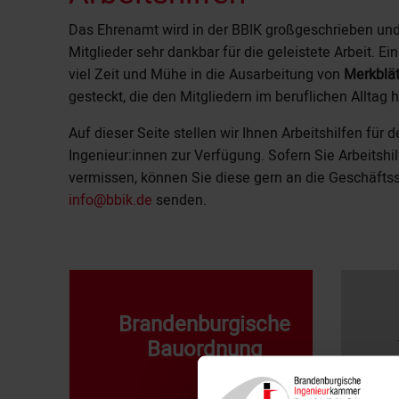
Das Ehrenamt wird in der BBIK großgeschrieben und 
Mitglieder sehr dankbar für die geleistete Arbeit. 
viel Zeit und Mühe in die Ausarbeitung von
Merkblät
gesteckt, die den Mitgliedern im beruflichen Alltag h
Auf dieser Seite stellen wir Ihnen Arbeitshilfen für 
Ingenieur:innen zur Verfügung. Sofern Sie Arbeitshil
vermissen, können Sie diese gern an die Geschäftsst
info@bbik.de
senden.
Brandenburgische
Bauordnung