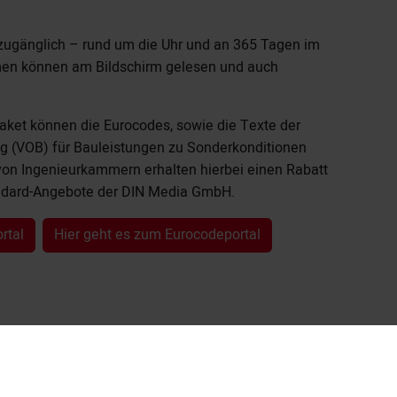
zugänglich – rund um die Uhr und an 365 Tagen im
men können am Bildschirm gelesen und auch
aket können die Eurocodes, sowie die Texte der
g (VOB) für Bauleistungen zu Sonderkonditionen
von Ingenieurkammern erhalten hierbei einen Rabatt
ndard-Angebote der
DIN Media GmbH
.
rtal
Hier geht es zum Eurocodeportal