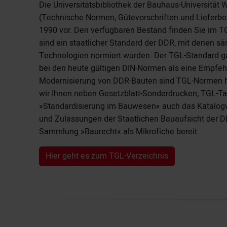
Die Universitätsbibliothek der Bauhaus-Universität
(Technische Normen, Gütevorschriften und Lieferb
1990 vor. Den verfügbaren Bestand finden Sie im T
sind ein staatlicher Standard der DDR, mit denen s
Technologien normiert wurden. Der TGL-Standard gal
bei den heute gültigen DIN-Normen als eine Empfeh
Modernisierung von DDR-Bauten sind TGL-Normen he
wir Ihnen neben Gesetzblatt-Sonderdrucken, TGL-Ta
»Standardisierung im Bauwesen« auch das Katalogw
und Zulassungen der Staatlichen Bauaufsicht der D
Sammlung »Baurecht« als Mikrofiche bereit.
Hier geht es zum TGL-Verzeichnis