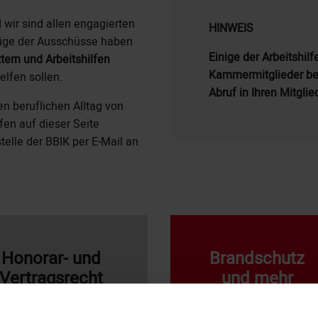
wir sind allen engagierten
HINWEIS
Einige der Ausschüsse haben
Einige der Arbeitshilf
tern und Arbeitshilfen
Kammermitglieder bes
elfen sollen.
Abruf in Ihren Mitglie
den beruflichen Alltag von
fen auf dieser Seite
elle der BBIK per E-Mail an
Honorar- und
Brandschutz
Vertragsrecht
und mehr