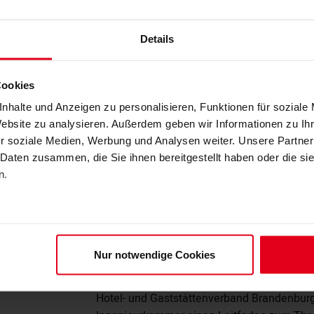
Details
BIM
Cookies
Arbeitshilfen
nhalte und Anzeigen zu personalisieren, Funktionen für soziale
Website zu analysieren. Außerdem geben wir Informationen zu I
r soziale Medien, Werbung und Analysen weiter. Unsere Partner
 Daten zusammen, die Sie ihnen bereitgestellt haben oder die s
n.
Broschüre "Brandschutz in U
Gastronomie"
Nur notwendige Cookies
Die Industrie- und Handelskammer Ostbran
Hotel- und Gaststättenverband Brandenbur