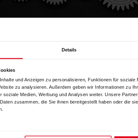
Details
nieurin/Ingenieur
Cookies
hland zu den reglementierten Berufen, da
nhalte und Anzeigen zu personalisieren, Funktionen für soziale
g an das Vorliegen bestimmter
Website zu analysieren. Außerdem geben wir Informationen zu I
r soziale Medien, Werbung und Analysen weiter. Unsere Partner
 Daten zusammen, die Sie ihnen bereitgestellt haben oder die s
chen Anforderungen, die zum Führen der
n.
 stellt eine entsprechende Bescheinigung
n: