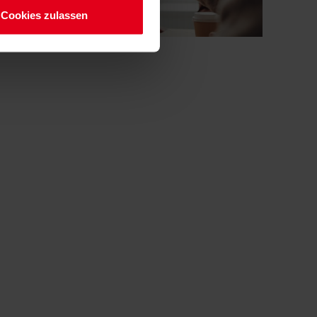
Cookies zulassen
© fauxels | Pexels