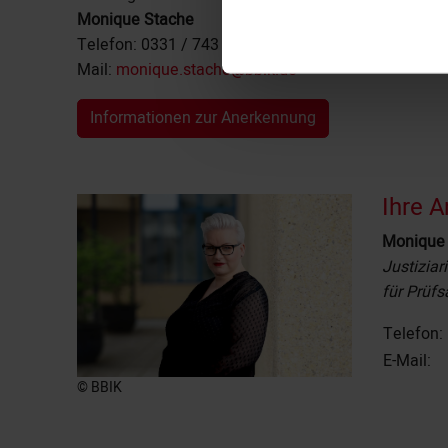
Monique Stache
Telefon: 0331 / 743 18-12
Mail:
monique.stache@bbik.de
Informationen zur Anerkennung
Ihre A
Monique
Justizia
für Prüf
Telefon:
E-Mail:
© BBIK