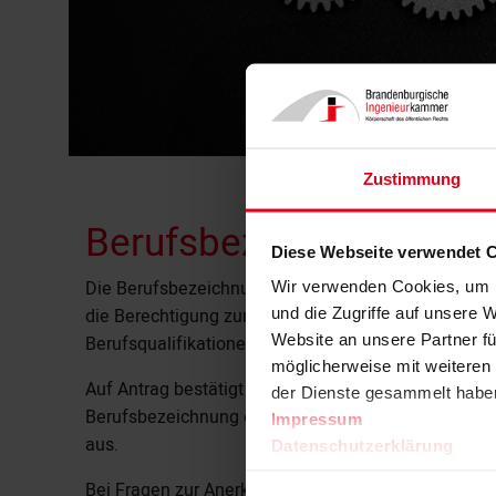
Zustimmung
Berufsbezeichnung Inge
Diese Webseite verwendet 
Die Berufsbezeichnung Ingenieur:in zählt in Deutsc
Wir verwenden Cookies, um I
die Berechtigung zum Führen der Berufsbezeichnun
und die Zugriffe auf unsere 
Website an unsere Partner fü
Berufsqualifikationen gebunden ist.
möglicherweise mit weiteren
Auf Antrag bestätigt die Kammer, dass die gesetzli
der Dienste gesammelt habe
Berufsbezeichnung erforderlich sind, vorliegen und
Impressum
aus.
Datenschutzerklärung
Bei Fragen zur Anerkennung wenden Sie sich bitte a