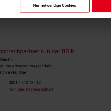
Nur notwendige Cookies
nsprechpartnerin in der BBIK
 Stache
riat und Anerkennungsbehörde
sachverständige
0331 / 743 18 - 12
monique.stache@bbik.de