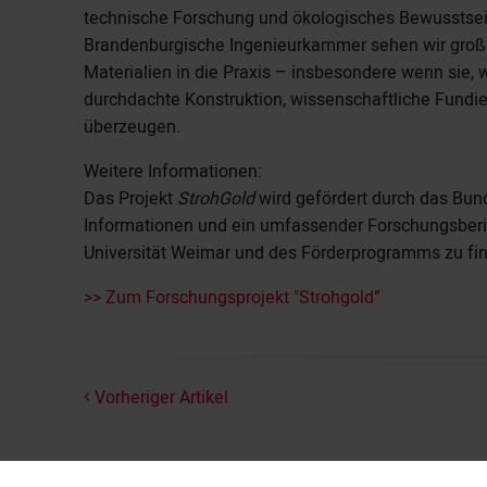
technische Forschung und ökologisches Bewusstse
Brandenburgische Ingenieurkammer sehen wir großes
Materialien in die Praxis – insbesondere wenn sie, w
durchdachte Konstruktion, wissenschaftliche Fundi
überzeugen.
Weitere Informationen:
Das Projekt
StrohGold
wird gefördert durch das Bun
Informationen und ein umfassender Forschungsberi
Universität Weimar und des Förderprogramms zu fi
>> Zum Forschungsprojekt "Strohgold”
Vorheriger Artikel