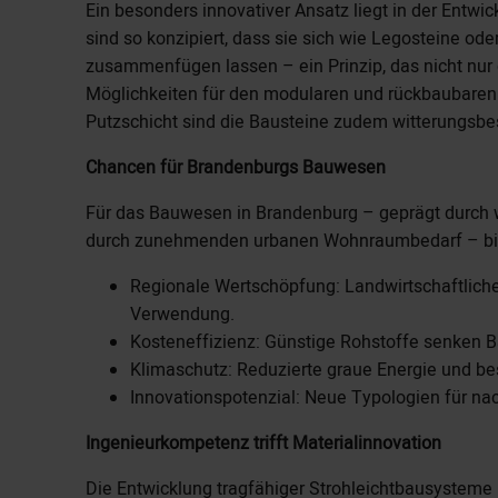
Ein besonders innovativer Ansatz liegt in der Entwic
sind so konzipiert, dass sie sich wie Legosteine od
zusammenfügen lassen – ein Prinzip, das nicht nur d
Möglichkeiten für den modularen und rückbaubaren 
Putzschicht sind die Bausteine zudem witterungsbe
Chancen für Brandenburgs Bauwesen
Für das Bauwesen in Brandenburg – geprägt durch w
durch zunehmenden urbanen Wohnraumbedarf – bie
Regionale Wertschöpfung: Landwirtschaftlich
Verwendung.
Kosteneffizienz: Günstige Rohstoffe senken 
Klimaschutz: Reduzierte graue Energie und be
Innovationspotenzial: Neue Typologien für nac
Ingenieurkompetenz trifft Materialinnovation
Die Entwicklung tragfähiger Strohleichtbausysteme is