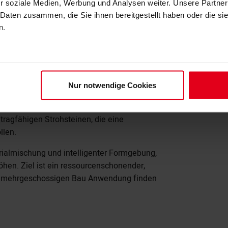
r soziale Medien, Werbung und Analysen weiter. Unsere Partner
 Daten zusammen, die Sie ihnen bereitgestellt haben oder die s
h seine geringe Druckfestigkeit limitiert:
n.
dig, um tragende Funktionen zu erfüllen –
en Wohnbau problematisch ist.
Mauerwerksbau
Nur notwendige Cookies
 Leitung von Katharina Elert und mit
icklung eines neuen Leichtbausystems aus
ragfähigen Strohsteinen, die eine
llen.
rialmischung und intelligenter Formgebung,
öhen. Ziel ist ein ressourcenschonender,
im mehrgeschossigen Bau Anwendung finden