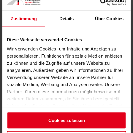
Zustimmung
Details
Über Cookies
Veranstaltung
Diese Webseite verwendet Cookies
Ausschuss Prüfsachverständigenwesen
Wir verwenden Cookies, um Inhalte und Anzeigen zu
Inhalte:
personalisieren, Funktionen für soziale Medien anbieten
Der Ausschuss dient als Interessenvertretung und
zu können und die Zugriffe auf unsere Website zu
Ansprechpartner für die im Land Brandenburg gelisteten
analysieren. Außerdem geben wir Informationen zu Ihrer
Prüfsachverständigen. Er organisiert jährlich den
Verwendung unserer Website an unsere Partner für
Prüfsachverständigentag und ist für die fachlich-
soziale Medien, Werbung und Analysen weiter. Unsere
inhaltliche Leitung der Fortbildung der
Partner führen diese Informationen möglicherweise mit
weiteren Daten zusammen, die Sie ihnen bereitgestellt
Prüfsachverständigen zuständig.
haben oder die sie im Rahmen Ihrer Nutzung der Dienste
gesammelt haben.
Termin:
Impressum
Cookies zulassen
06.05.2025
, 11:00 - 16:00 Uhr, Potsdam
Datenschutzerklärung