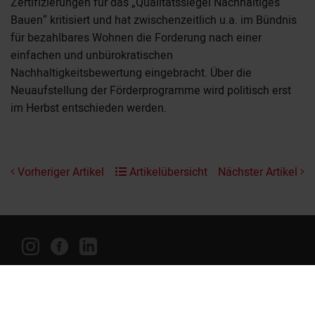
Zertifizierungen für das „Qualitätssiegel Nachhaltiges
Bauen“ kritisiert und hat zwischenzeitlich u.a. im Bündnis
für bezahlbares Wohnen die Forderung nach einer
einfachen und unbürokratischen
Nachhaltigkeitsbewertung eingebracht. Über die
Neuaufstellung der Förderprogramme wird politisch erst
im Herbst entschieden werden.
Vorheriger Artikel
Artikelübersicht
Nächster Artikel
Kontaktformular
Impressum
Datenschutz