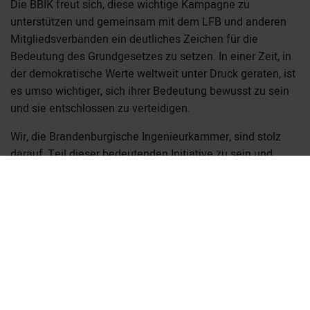
Die BBIK freut sich, diese wichtige Kampagne zu
unterstützen und gemeinsam mit dem LFB und anderen
Mitgliedsverbänden ein deutliches Zeichen für die
Bedeutung des Grundgesetzes zu setzen. In einer Zeit, in
der demokratische Werte weltweit unter Druck geraten, ist
es umso wichtiger, sich ihrer Bedeutung bewusst zu sein
und sie entschlossen zu verteidigen.
Wir, die Brandenburgische Ingenieurkammer, sind stolz
darauf, Teil dieser bedeutenden Initiative zu sein und
unseren Beitrag zur Stärkung der Demokratie und der
freiheitlichen Gesellschaft zu leisten. Gemeinsam mit
unseren Kolleginnen und Kollegen der Freien Berufe
werden wir weiterhin für die Werte eintreten, die unser
Grundgesetz schützt und fördert.
Vorheriger Artikel
Artikelübersicht
Nächster Artikel