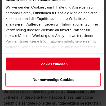
Wir verwenden Cookies, um Inhalte und Anzeigen zu
personalisieren, Funktionen für soziale Medien anbieten
©LFB
zu können und die Zugriffe auf unsere Website zu
Anlässlich des 75. Geburtstags des Grundgesetzes hebt
analysieren. Außerdem geben wir Informationen zu Ihrer
Verwendung unserer Website an unsere Partner für
der Landesverband der Freien Berufe Brandenburg (LFB)
soziale Medien, Werbung und Analysen weiter. Unsere
die immense Bedeutung dieser Verfassung für die
Partner führen diese Informationen möglicherweise mit
demokratischen Grundwerte in Deutschland hervor. Das
weiteren Daten zusammen, die Sie ihnen bereitgestellt
Grundgesetz stellt seit seiner Verabschiedung am 23. Mai
haben oder die sie im Rahmen Ihrer Nutzung der Dienste
1949 das Fundament unserer Demokratie und unseres
gesammelt haben.
Zusammenlebens dar.
Impressum
Cookies zulassen
Es garantiert die Rechte und Freiheiten, die für eine
Datenschutzerklärung
funktionierende, freiheitliche Gesellschaft unerlässlich
Nur notwendige Cookies
sind.
Um dieses besondere Ereignis zu würdigen, startet der
LFB eine landesweite Plakataktion. Diese Kampagne
betont die zentrale Rolle der grundgesetzlich geschützten