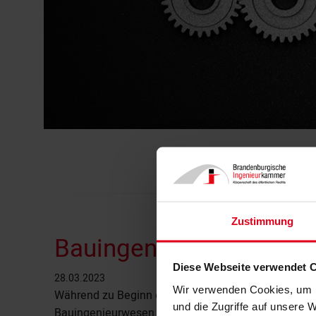
Zustimmung
Bauingenieurinnen: Zah
Diese Webseite verwendet 
28.03.2023
Wir verwenden Cookies, um I
Während zu Beginn des Jahrtausends nur jeder fün
und die Zugriffe auf unsere 
Bauingenieurwesen weiblich war, lag der Anteil i