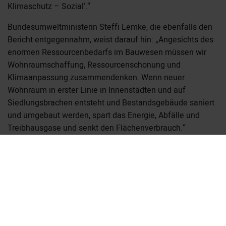
Klimaschutz – Sozial‘.“
Bundesumweltministerin Steffi Lemke, die ebenfalls den
Bericht entgegennahm, weist darauf hin: „Angesichts des
enormen Ressourcenbedarfs im Bauwesen müssen wir
Wohnraumschaffung, Ressourcenschonung und
Klimaanpassung zusammendenken. Wenn neuer
Wohnraum in erster Linie in Innenstädten und auf
Siedlungsbrachen entsteht und Bestandsgebäude saniert
und umgebaut werden, spart das Energie, Abfälle und
Treibhausgase und senkt den Flächenverbrauch.“
>> Hier können Sie sich das Positionspapier downloaden
>> Hier geht es zur Pressemitteilung des BMWSB
>> Hier geht es zur Kommission Nachhaltiges Bauen am
Umweltbundesamt (KNBau)