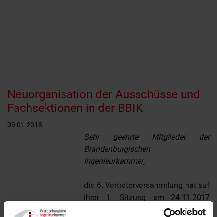
Neuorganisation der Ausschüsse und
Fachsektionen in der BBIK
09.01.2018
Sehr geehrte Mitglieder der
Brandenburgischen
Ingenieurkammer,
die 6. Vertreterversammlung hat auf
ihrer 1. Sitzung am 24.11.2017
beschlossen, die personelle