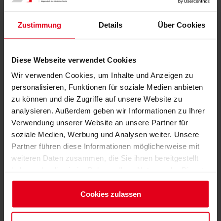
Besetzung der Ausschüsse und
Fachsektionen für die 6.
Zustimmung
Details
Über Cookies
Legislaturperiode neu zu
organisieren. Um eine Kontinuität
der Arbeit zu gewährleisten ist es
Diese Webseite verwendet Cookies
erforderlich zu wissen, mit welchen
Wir verwenden Cookies, um Inhalte und Anzeigen zu
engagierten BBIK-Mitgliedern auch
personalisieren, Funktionen für soziale Medien anbieten
in Zukunft bei dieser Arbeit
zu können und die Zugriffe auf unsere Website zu
gerechnet werden kann.
analysieren. Außerdem geben wir Informationen zu Ihrer
Entsprechend des Auftrages der
Verwendung unserer Website an unsere Partner für
Vertreterversammlung bitte ich Sie
soziale Medien, Werbung und Analysen weiter. Unsere
um Mitteilung - bis spätestens
Partner führen diese Informationen möglicherweise mit
31.01.2018 - ob Sie für eine
weiteren Daten zusammen, die Sie ihnen bereitgestellt
Mitarbeit in den Ausschüssen bzw.
haben oder die sie im Rahmen Ihrer Nutzung der Dienste
Fachsektionen zur Verfügung
gesammelt haben.
stehen. Die Vertreterversammlung
Impressum
Cookies zulassen
wird dann in ihrer 2. Sitzung am
Datenschutzerklärung
23.03.2018 entsprechende