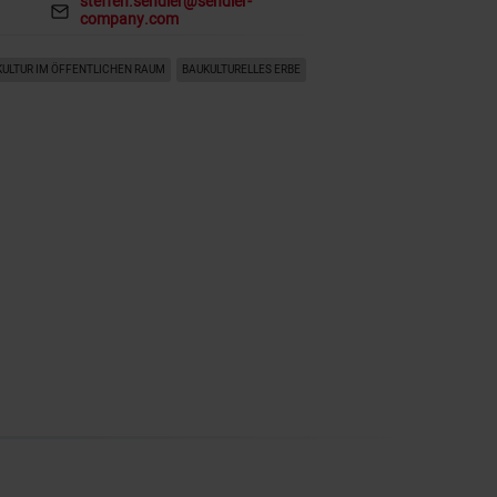
steffen.sendler@sendler-
company.com
Mail:
ULTUR IM ÖFFENTLICHEN RAUM
BAUKULTURELLES ERBE