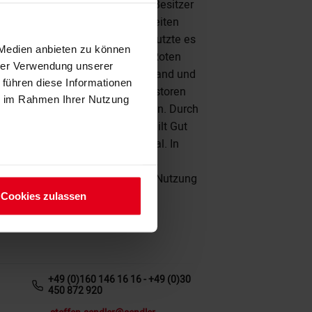
ter wechselte es mehrfach den Besitzer
hrmacht genutzt. Nach dem Zweiten
ische Armee das Gelände und nutzte es
 Medien anbieten zu können
litärisch. Nach dem Abzug der Roten
hrer Verwendung unserer
an die Bundesrepublik Deutschland und
 führen diese Informationen
über. 2000 von deutschen Investoren
ie im Rahmen Ihrer Nutzung
türkische Investoren verkauften. Durch
 die Anlage zunehmend. Heute gilt Gut
er stark gefährdetes Baudenkmal. In
e Sicherungs- und
nnen. Derzeit wir die weitere Nutzung
!!
Cookies zulassen
+49 (0)160 146 16 16 - +49 (0)30
450 872 920