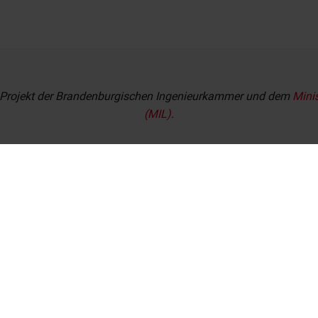
s Projekt der Brandenburgischen Ingenieurkammer und dem
Mini
(MIL)
.
Kontaktformular
Impressum
Datenschutz
Barrierefreiheit