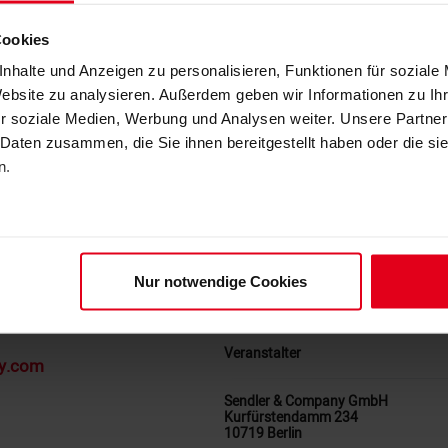
das Gut wieder verkaufen. Spä
und wurde ab 1934 von der We
Cookies
Weltkrieg übernahm die sowjet
nhalte und Anzeigen zu personalisieren, Funktionen für soziale
bis Anfang der 1990er Jahre mi
Website zu analysieren. Außerdem geben wir Informationen zu I
Armee gingen die Gutsflächen 
r soziale Medien, Werbung und Analysen weiter. Unsere Partner
dann an das Land Brandenburg 
 Daten zusammen, die Sie ihnen bereitgestellt haben oder die s
übernommen, wurde es 2010 an 
n.
nicht umsetzbare Pläne verfiel
Gentzrode als bedeutendes, ab
den letzten Jahren wurden erst
Restaurierungsmaßnahmen bego
rode
angelegt. Raum für Entwicklung
Nur notwendige Cookies
Veranstalter
ny.com
Sendler & Company GmbH
Kurfürstendamm 234
10719 Berlin