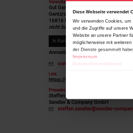
Veranstaltungsort
Gut Gentzrode
Diese Webseite verwendet 
Gentzrode
16816 Neuruppin
Wir verwenden Cookies, um I
nicht barrierefrei
und die Zugriffe auf unsere 
Website an unsere Partner fü
In Karte öffnen
möglicherweise mit weiteren
der Dienste gesammelt habe
Anmeldung unter:
Impressum
contact@sendler-company.com
Datenschutzerklärung
Mail:
Link:
https://www.facebook.com/gutgentz
Pressekontakt
Steffen Sendler
Sendler & Company GmbH
steffen.sendler@sendler-compa
Mail: