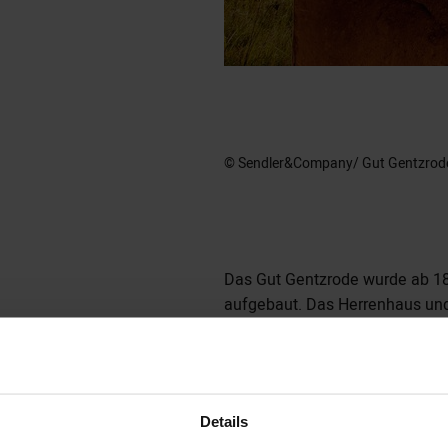
© Sendler&Company/ Gut Gentzrod
Das Gut Gentzrode wurde ab 1
aufgebaut. Das Herrenhaus un
im 19. Jahrhundert im ungewöhn
nach Entwürfen bekannter Archi
Schmieden und Carl von Diebit
es fand in seinen Wanderungen
Details
wichtigen Platz. Nach wirtscha