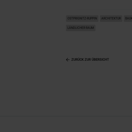
OSTPRIGNITZ-RUPPIN
ARCHITEKTUR
BAUK
LÄNDLICHER RAUM
ZURÜCK ZUR ÜBERSICHT