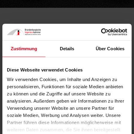
Änderung des GEG beschlossen
12.07.2022
Zustimmung
Details
Über Cookies
Diese Webseite verwendet Cookies
Wir verwenden Cookies, um Inhalte und Anzeigen zu
personalisieren, Funktionen für soziale Medien anbieten
zu können und die Zugriffe auf unsere Website zu
analysieren. Außerdem geben wir Informationen zu Ihrer
Verwendung unserer Website an unsere Partner für
soziale Medien, Werbung und Analysen weiter. Unsere
© AnteKante | Pixabay
Partner führen diese Informationen möglicherweise mit
weiteren Daten zusammen, die Sie ihnen bereitgestellt
Am 08. Juli hat der Bundestag die Änderung des