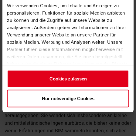
Wir verwenden Cookies, um Inhalte und Anzeigen zu
personalisieren, Funktionen für soziale Medien anbieten
zu können und die Zugriffe auf unsere Website zu
analysieren. Außerdem geben wir Informationen zu Ihrer
Verwendung unserer Website an unsere Partner für
soziale Medien, Werbung und Analysen weiter. Unsere
Partner führen diese Informationen möglicherweise mit
weiteren Daten zusammen, die Sie ihnen bereitgestellt
haben oder die sie im Rahmen Ihrer Nutzung der Dienste
gesammelt haben.
Impressum
Cookies zulassen
Datenschutzerklärung
©BIngK
Nur notwendige Cookies
Die Bundesingenieurkammer (BIngK) hat eine Broschüre
zum Thema Building Information Modelling (BIM)
herausgegeben. Sie wendet sich insbesondere an kleine
und mittelständische Ingenieurbüros, die bisher keine oder
wenig Erfahrungen mit BIM sammeln konnten, sich aber