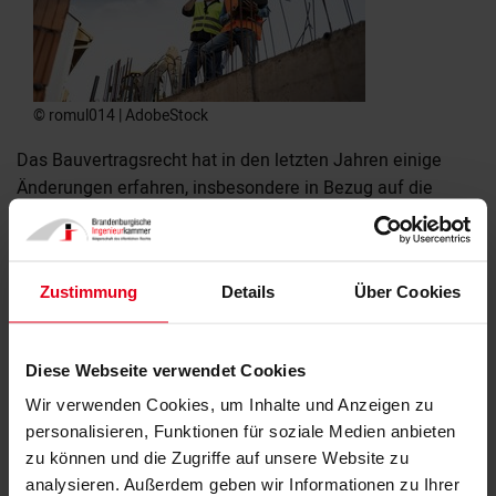
© romul014 | AdobeStock
Das Bauvertragsrecht hat in den letzten Jahren einige
Änderungen erfahren, insbesondere in Bezug auf die
Abnahme von Bauwerken. Eine wichtige Neuerung ist die
Reform des § 640 BGB, der die Voraussetzungen und
Folgen der Abnahme und der Abnahmeverweigerung neu
Zustimmung
Details
Über Cookies
regelt.
Die Abnahme im Bauvertragsrecht
Diese Webseite verwendet Cookies
Im deutschen Bauvertragsrecht ist die Abnahme ein
Wir verwenden Cookies, um Inhalte und Anzeigen zu
zentraler Punkt, da sie viele Rechtsfolgen nach sich zieht.
personalisieren, Funktionen für soziale Medien anbieten
Mit der Abnahme bestätigt der Auftraggeber, dass das
zu können und die Zugriffe auf unsere Website zu
Werk im Wesentlichen vertragsgemäß hergestellt wurde.
analysieren. Außerdem geben wir Informationen zu Ihrer