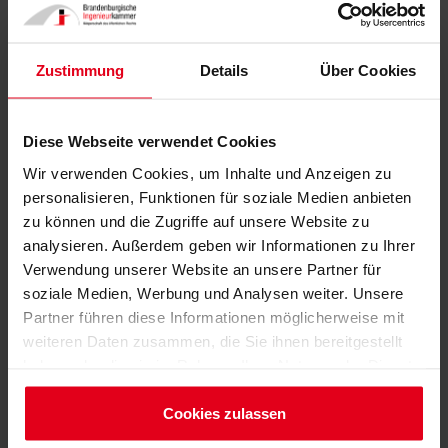
Zustimmung
Details
Über Cookies
Diese Webseite verwendet Cookies
Wir verwenden Cookies, um Inhalte und Anzeigen zu
personalisieren, Funktionen für soziale Medien anbieten
zu können und die Zugriffe auf unsere Website zu
analysieren. Außerdem geben wir Informationen zu Ihrer
Verwendung unserer Website an unsere Partner für
soziale Medien, Werbung und Analysen weiter. Unsere
Partner führen diese Informationen möglicherweise mit
weiteren Daten zusammen, die Sie ihnen bereitgestellt
haben oder die sie im Rahmen Ihrer Nutzung der Dienste
©AHO
gesammelt haben.
Impressum
Cookies zulassen
Das
Heft 3 der AHO-Schriftenreihe
wurde mit dieser neuen
Datenschutzerklärung