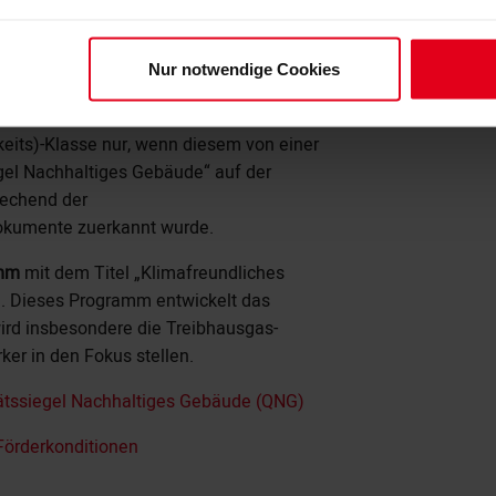
ermöglichen, wurden die Fördersätze
Nur notwendige Cookies
©BMWK
12.2022 die Neubauförderung im Programm
hsvolleren Konditionen fortgeführt werden.
keits)-Klasse nur, wenn diesem von einer
iegel Nachhaltiges Gebäude“ auf der
rechend der
okumente zuerkannt wurde.
amm
mit dem Titel „Klimafreundliches
d. Dieses Programm entwickelt das
wird insbesondere die Treibhausgas-
er in den Fokus stellen.
tätssiegel Nachhaltiges Gebäude (QNG)
Förderkonditionen