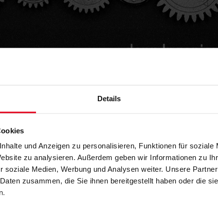
Details
fiziente Neubauten startet w
Cookies
ür Wohn- und Nichtwohngebäude im Rahmen
nhalte und Anzeigen zu personalisieren, Funktionen für soziale
erneut. Somit können wieder neue Anträge
Website zu analysieren. Außerdem geben wir Informationen zu I
ude 40 (EH/EG40) - Neubauförderung mit
r soziale Medien, Werbung und Analysen weiter. Unsere Partner
 Daten zusammen, die Sie ihnen bereitgestellt haben oder die s
n.
 Dafür steht ein Budget von 1 Mrd. Euro für
des begrenzten Fördertopfes dennoch