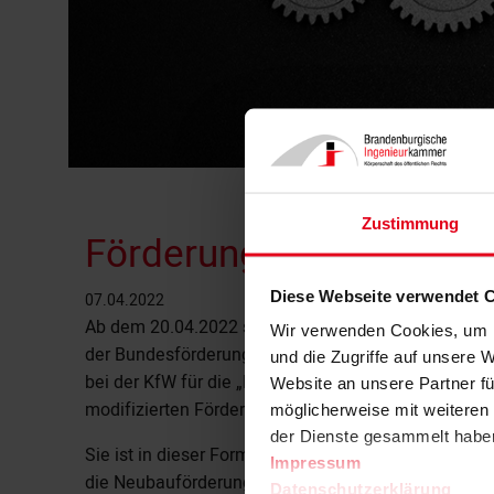
Zustimmung
Förderung für energieef
Diese Webseite verwendet 
07.04.2022
Ab dem 20.04.2022 startet die Neubauförderung f
Wir verwenden Cookies, um I
der Bundesförderung für effiziente Gebäude (BEG) 
und die Zugriffe auf unsere 
bei der KfW für die „Effizienzhaus / Effizienzgebä
Website an unsere Partner fü
modifizierten Förderbedingungen“ gestellt werden.
möglicherweise mit weiteren
der Dienste gesammelt habe
Sie ist in dieser Form bis zum 31.12.2022 befristet.
Impressum
die Neubauförderung zur Verfügung. Um aufgrund 
Datenschutzerklärung