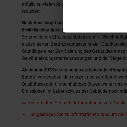
möglichst vielen Antragstellern eine Förderung zu 
reduziert.
Nach Ausschöpfung des Fördertopfes soll bis 31.
EH40-Nachhaltigkeit (EH40-NH)
nahtlos mit anspruc
So erreicht ein Effizienzgebäude die NH(Nachhaltig
akkreditierten Zertifizierungsstelle ein „Qualitätss
Grundlage einer Zertifizierung des Gebäudes entsp
Gewährleistungsmarkensatzungen und der Siegeld
Ab Januar 2023 ist ein neues umfassendes Progr
Bauen“ vorgesehen, das derzeit noch erarbeitet wir
Qualitätssiegel für nachhaltiges Bauen weiter und 
Emissionen im Lebenszyklus der Gebäude noch stärk
>> Hier erhalten Sie mehr Informationen zum Quali
>> Hier gelangen Sie zu Informationen rund um die 