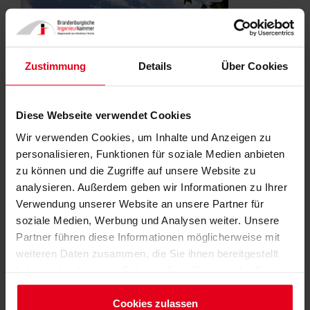
Zustimmung
Details
Über Cookies
Diese Webseite verwendet Cookies
Wir verwenden Cookies, um Inhalte und Anzeigen zu
© BIngK
personalisieren, Funktionen für soziale Medien anbieten
zu können und die Zugriffe auf unsere Website zu
Die Nibelungenbrücke ist die erste Spannbetonbrücke, die
analysieren. Außerdem geben wir Informationen zu Ihrer
über den Rhein gebaut wurde und die erste Brücke
Verwendung unserer Website an unsere Partner für
überhaupt, die im sogenannten Freivorbauverfahren
soziale Medien, Werbung und Analysen weiter. Unsere
entstanden ist. Diese Bauweise erlaubt es, Brücken ohne
Partner führen diese Informationen möglicherweise mit
aufwendige und teure Gerüste herzustellen und hat das
weiteren Daten zusammen, die Sie ihnen bereitgestellt
Bauen von Spannbetonbrücken weltweit revolutioniert.
haben oder die sie im Rahmen Ihrer Nutzung der Dienste
gesammelt haben.
Dr.-Ing. Heinrich Bökamp, Präsident der
Impressum
Cookies zulassen