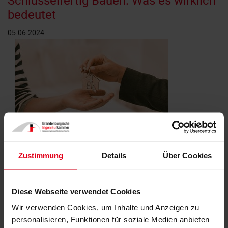
Schlüsselfertig Bauen: Was es wirklich
bedeutet
05.06.2024
© Svyatoslav Lypynskyy | AdobeStock
Zustimmung
Details
Über Cookies
Für Bauherren ist der Begriff "schlüsselfertig" oft
entscheidend bei der Planung und Umsetzung ihres
Diese Webseite verwendet Cookies
Bauprojekts. Doch was genau bedeutet es, wenn ein
Bauunternehmen verspricht, schlüsselfertig zu bauen? Ein
Wir verwenden Cookies, um Inhalte und Anzeigen zu
aktuelles Urteil des OLG Braunschweig sowie ein
personalisieren, Funktionen für soziale Medien anbieten