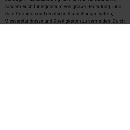
sondern auch für Ingenieure von großer Bedeutung. Eine
klare Definition und rechtliche Klarstellungen helfen,
Missverständnisse und Streitigkeiten zu vermeiden. Durch
die Berücksichtigung von spezifischen
Leistungsbeschreibungen, Qualitätsstandards und
rechtlichen Aspekten können Bauvorhaben erfolgreich und
im Sinne aller Beteiligten umgesetzt werden.
Quelle:
https://kurzlinks.de/ajc2
Vorheriger Artikel
Artikelübersicht
Nächster Artikel
Kontaktformular
Impressum
Datenschutz