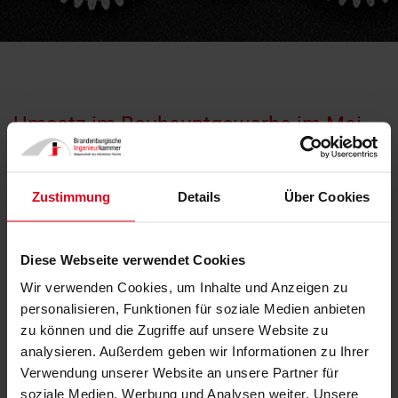
Umsatz im Bauhauptgewerbe im Mai
2020: -3,0 % zum Vorjahr
14.08.2020
Zustimmung
Details
Über Cookies
Diese Webseite verwendet Cookies
Wir verwenden Cookies, um Inhalte und Anzeigen zu
personalisieren, Funktionen für soziale Medien anbieten
zu können und die Zugriffe auf unsere Website zu
analysieren. Außerdem geben wir Informationen zu Ihrer
Verwendung unserer Website an unsere Partner für
© carlos muza, unsplash.com
soziale Medien, Werbung und Analysen weiter. Unsere