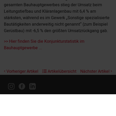
gesamten Bauhauptgewerbes stieg der Umsatz beim
Leitungstiefbau und Kläranlagenbau mit 6,4 % am
stärksten, während es im Gewerk „Sonstige spezialisierte
Bautätigkeiten anderweitig nicht genannt“ (zum Beispiel
Gerüstbau) mit -6,5 % den größten Umsatzrückgang gab.
>> Hier finden Sie die Konjunkturstatistik im
Bauhauptgewerbe ...
Vorheriger Artikel
Artikelübersicht
Nächster Artikel
Kontaktformular
Impressum
Datenschutz
Barrierefreiheit