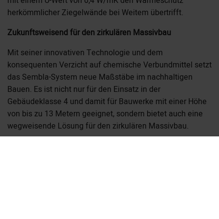
mit einem U-Wert von 0,4 W/mK den Wärmeschutz
herkömmlicher Ziegelwände bei Weitem übertrifft.
Zukunftsweisend für den zirkulären Massivbau
Mit seiner innovativen Technologie und dem
konsequenten Verzicht auf chemische Verbundmittel setzt
das Sembla-System neue Maßstäbe im nachhaltigen
Bauen. Es ist nicht nur für den Einsatz in der
Gebäudeklasse 4 und damit für Bauwerke mit einer Höhe
von bis zu 13 Metern geeignet, sondern bietet auch eine
wegweisende Lösung für den zirkulären Massivbau.
Das System von Polycare steht exemplarisch für die
Möglichkeiten, die in der Verbindung von traditioneller
Bautechnik und modernen, umweltfreundlichen
Materialien stecken. Es zeigt, dass nachhaltiger und
zirkulärer Bau kein Widerspruch zu hoher Qualität und
Flexibilität sein muss.