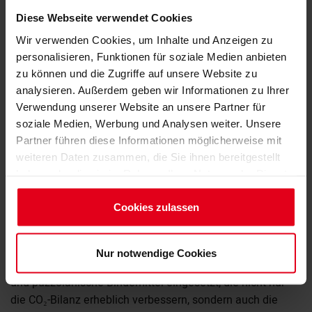
Die Forderung nach einer konsequenten
Diese Webseite verwendet Cookies
Kreislaufwirtschaft im Bauwesen erfordert innovative
Wir verwenden Cookies, um Inhalte und Anzeigen zu
Ansätze, um die Umweltbelastung zu reduzieren und
personalisieren, Funktionen für soziale Medien anbieten
gleichzeitig den hohen Qualitätsansprüchen moderner
zu können und die Zugriffe auf unsere Website zu
Bauprojekte gerecht zu werden. Ein bemerkenswerter
analysieren. Außerdem geben wir Informationen zu Ihrer
Vorstoß in diese Richtung kommt von dem thüringischen
Verwendung unserer Website an unsere Partner für
Unternehmen Polycare, das mit seinem
soziale Medien, Werbung und Analysen weiter. Unsere
Mauerwerkssystem "Sembla" eine revolutionäre,
Partner führen diese Informationen möglicherweise mit
zementfreie Lösung bietet.
weiteren Daten zusammen, die Sie ihnen bereitgestellt
haben oder die sie im Rahmen Ihrer Nutzung der Dienste
Nachhaltigkeit neu gedacht: Geopolymerbeton als
gesammelt haben.
Schlüssel
Impressum
Cookies zulassen
Datenschutzerklärung
Das Herzstück des Sembla-Systems sind
Mauerwerksblöcke aus Geopolymerbeton, die völlig ohne
Nur notwendige Cookies
Zement auskommen. Stattdessen werden mineralische
und puzzolanische Bindemittel eingesetzt, die nicht nur
die CO₂-Bilanz erheblich verbessern, sondern auch die