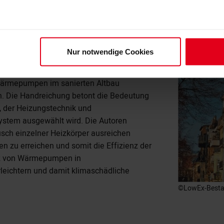
 Universität Freiburg in Zusammenarbeit mit
strie sowie Energieversorgern entwickelt.
 Wärmepumpen auch in älteren
wenn sie in LowEx-Systemen eingesetzt
Nur notwendige Cookies
hen Wärmequelle und Nutzwärme aufweisen.
bination unterschiedlicher Wärmequellen
Wärmepumpen im sanierten Altbau
n. Die Handreichung betont die Bedeutung
, der Heizungstechnik und
tem ausgewählt wird. Die Autoren
ch einzelner Heizkörper ausreichen
 zu erreichen und somit die Effizienz der
tz von Wärmepumpen in
leichtern und damit klimaschädliche
©LowEx-Best