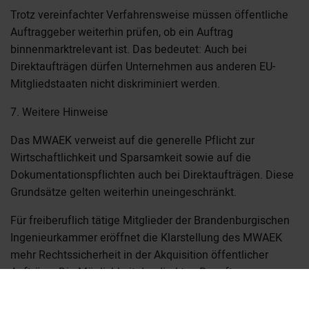
Trotz vereinfachter Verfahrensweise müssen öffentliche
Auftraggeber weiterhin prüfen, ob ein Auftrag
binnenmarktrelevant ist. Das bedeutet: Auch bei
Direktaufträgen dürfen Unternehmen aus anderen EU-
Mitgliedstaaten nicht diskriminiert werden.
7. Weitere Hinweise
Das MWAEK verweist auf die generelle Pflicht zur
Wirtschaftlichkeit und Sparsamkeit sowie auf die
Dokumentationspflichten auch bei Direktaufträgen. Diese
Grundsätze gelten weiterhin uneingeschränkt.
Für freiberuflich tätige Mitglieder der Brandenburgischen
Ingenieurkammer eröffnet die Klarstellung des MWAEK
mehr Rechtssicherheit in der Akquisition öffentlicher
Aufträge. Die Möglichkeit der direkten Beauftragung –
insbesondere für kleine Planungsleistungen – bleibt ein
praktikabler Weg für eine unbürokratische