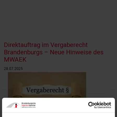
Direktauftrag im Vergaberecht
Brandenburgs – Neue Hinweise des
MWAEK
28.07.2025
© Stockwerk-Fotodesign | AdobeStock