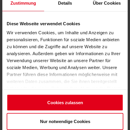
Zustimmung
Details
Über Cookies
Das Ministerium für Wirtschaft, Arbeit, Energie und
Klimaschutz (MWAEK) des Landes Brandenburg hat am
21. Juli 2025 ein Rundschreiben mit aktuellen Hinweisen
Diese Webseite verwendet Cookies
zur rechtlichen Behandlung von Direktaufträgen
Wir verwenden Cookies, um Inhalte und Anzeigen zu
versendet.
personalisieren, Funktionen für soziale Medien anbieten
zu können und die Zugriffe auf unsere Website zu
Die darin enthaltenen Klarstellungen sind für öffentliche
analysieren. Außerdem geben wir Informationen zu Ihrer
Auftraggeber wie auch für freiberuflich tätige
Verwendung unserer Website an unsere Partner für
Ingenieurinnen und Ingenieure von hoher Relevanz. Die
soziale Medien, Werbung und Analysen weiter. Unsere
Brandenburgische Ingenieurkammer ordnet die
Partner führen diese Informationen möglicherweise mit
Informationen für ihre Mitglieder ein und gibt praxisnahe
weiteren Daten zusammen, die Sie ihnen bereitgestellt
Empfehlungen zur Umsetzung.
haben oder die sie im Rahmen Ihrer Nutzung der Dienste
gesammelt haben.
Was ist ein Direktauftrag?
Impressum
Cookies zulassen
Datenschutzerklärung
Ein Direktauftrag ist eine Form der Auftragsvergabe
unterhalb bestimmter Schwellenwerte, bei der auf ein
Nur notwendige Cookies
formelles Vergabeverfahren verzichtet werden kann.