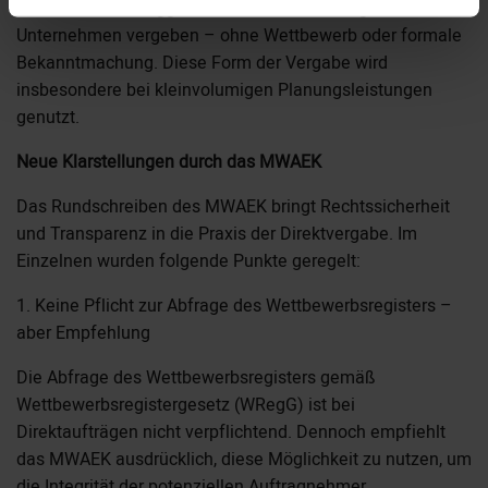
Öffentliche Auftraggeber können den Auftrag direkt an ein
Unternehmen vergeben – ohne Wettbewerb oder formale
Bekanntmachung. Diese Form der Vergabe wird
insbesondere bei kleinvolumigen Planungsleistungen
genutzt.
Neue Klarstellungen durch das MWAEK
Das Rundschreiben des MWAEK bringt Rechtssicherheit
und Transparenz in die Praxis der Direktvergabe. Im
Einzelnen wurden folgende Punkte geregelt:
1. Keine Pflicht zur Abfrage des Wettbewerbsregisters –
aber Empfehlung
Die Abfrage des Wettbewerbsregisters gemäß
Wettbewerbsregistergesetz (WRegG) ist bei
Direktaufträgen nicht verpflichtend. Dennoch empfiehlt
das MWAEK ausdrücklich, diese Möglichkeit zu nutzen, um
die Integrität der potenziellen Auftragnehmer