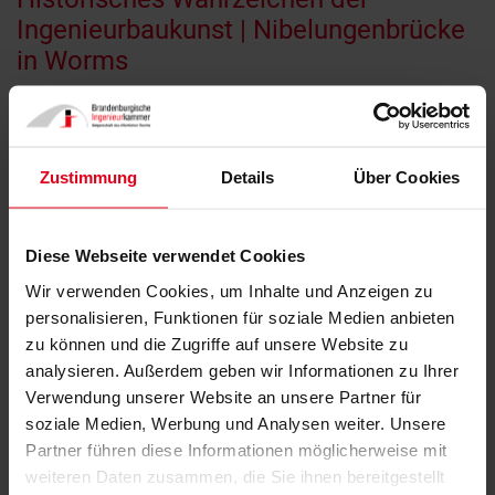
Ingenieurbaukunst | Nibelungenbrücke
in Worms
16.09.2022
Zustimmung
Details
Über Cookies
Diese Webseite verwendet Cookies
Wir verwenden Cookies, um Inhalte und Anzeigen zu
personalisieren, Funktionen für soziale Medien anbieten
zu können und die Zugriffe auf unsere Website zu
analysieren. Außerdem geben wir Informationen zu Ihrer
© BIngK
Verwendung unserer Website an unsere Partner für
Die Nibelungenbrücke ist die erste Spannbetonbrücke, die
soziale Medien, Werbung und Analysen weiter. Unsere
über den Rhein gebaut wurde und die erste Brücke
Partner führen diese Informationen möglicherweise mit
überhaupt, die im sogenannten Freivorbauverfahren
weiteren Daten zusammen, die Sie ihnen bereitgestellt