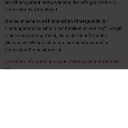
den Rhein gebaut hatte, war eine der erfolgreichsten in
Deutschland und weltweit.
Alle technischen und historischen Hintergründe zur
Nibelungenbrücke sind in der Publikation von Prof. Cengiz
Dicleli zusammengefasst, die in der Schriftenreihe
„Historische Wahrzeichen der Ingenieurbaukunst in
Deutschland“ erschienen ist.
>> weitere Informationen zu den Wahrzeichen finden Sie
hier
Vorheriger Artikel
Artikelübersicht
Nächster Artikel