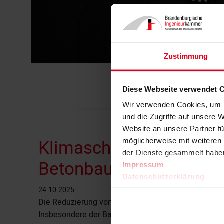
Zustimmung
Diese Webseite verwendet 
Wir verwenden Cookies, um I
und die Zugriffe auf unsere 
Website an unsere Partner fü
Klimaschutz in der Plan
möglicherweise mit weiteren
der Dienste gesammelt habe
Betonbauteilen
Impressum
Datenschutzerklärung
24.10.2025
Die Reduzierung von Treibhausgasemissionen ist e
Insbesondere der Baustoff Beton steht dabei im Fok