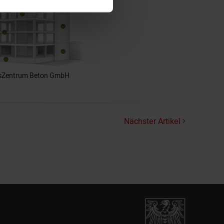
nsZentrum Beton GmbH
Nächster Artikel