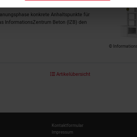
Planungsphase konkrete Anhaltspunkte für
as InformationsZentrum Beton (IZB) den
© Informatio
Artikelübersicht
Kontaktformular
Impressum