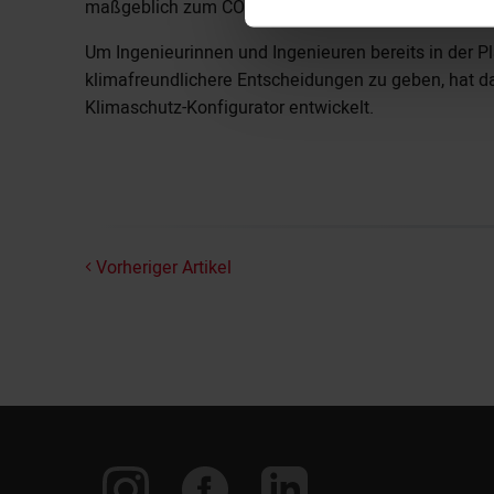
maßgeblich zum CO₂-Ausstoß beiträgt.
Um Ingenieurinnen und Ingenieuren bereits in der 
klimafreundlichere Entscheidungen zu geben, hat d
Klimaschutz-Konfigurator entwickelt.
Vorheriger Artikel