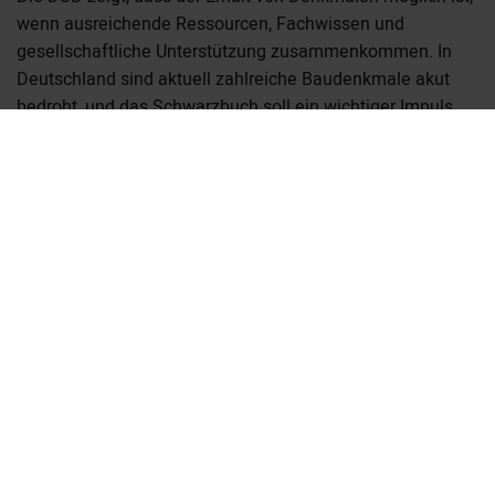
wenn ausreichende Ressourcen, Fachwissen und
gesellschaftliche Unterstützung zusammenkommen. In
Deutschland sind aktuell zahlreiche Baudenkmale akut
bedroht, und das Schwarzbuch soll ein wichtiger Impuls
für gezielte Schutzmaßnahmen sein.
Hintergrund zur DSD
Die Deutsche Stiftung Denkmalschutz ist die größte
private Initiative für Denkmalpflege in Deutschland. Seit
1985 unterstützt sie bundesweit bedrohte Baudenkmale,
fördert jährlich rund 600 Projekte und hat insgesamt über
7.500 Denkmale mit mehr als einer Dreiviertelmilliarde
Euro gefördert. Die Stiftung verbindet Notfallrettung,
Bildungsprogramme und bundesweite Aktionen wie den
Tag des offenen Denkmals, um den Schutz historischer
Bauten zu stärken.
>> Hier geht es zum Download