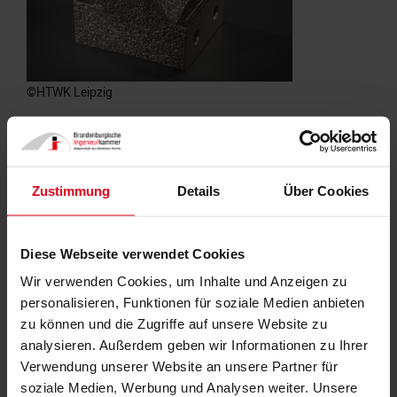
©HTWK Leipzig
Auf der RapidTech-Messe in Erfurt hat die die
Forschungsgruppe FLEX der HTWK Leipzig ihren
weiterentwickelten InNoFa-Demonstrator präsentiert.
Zustimmung
Details
Über Cookies
InNoFa steht für „Individual Node Facade“, eine
Fassadenkonstruktion mit individuellen Knotenelementen.
Auf der RapidTech-Messe in Erfurt hat die die
Diese Webseite verwendet Cookies
Forschungsgruppe FLEX der HTWK Leipzig ihren
Wir verwenden Cookies, um Inhalte und Anzeigen zu
weiterentwickelten InNoFa-Demonstrator präsentiert.
personalisieren, Funktionen für soziale Medien anbieten
InNoFa steht für „Individual Node Facade“, eine
zu können und die Zugriffe auf unsere Website zu
Fassadenkonstruktion mit individuellen Knotenelementen.
analysieren. Außerdem geben wir Informationen zu Ihrer
Verwendung unserer Website an unsere Partner für
Die Technologie des 3D-Drucks hält auch in der
soziale Medien, Werbung und Analysen weiter. Unsere