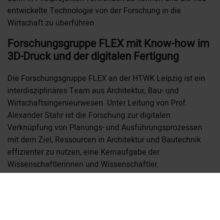
entwickelte Technologie von der Forschung in die
Wirtschaft zu überführen.
Forschungsgruppe FLEX mit Know-how im
3D-Druck und der digitalen Fertigung
Die Forschungsgruppe FLEX an der HTWK Leipzig ist ein
interdisziplinäres Team aus Architektur, Bau- und
Wirtschaftsingenieurwesen. Unter Leitung von Prof.
Alexander Stahr ist die Forschung zur digitalen
Verknüpfung von Planungs- und Ausführungsprozessen
mit dem Ziel, Ressourcen in Architektur und Bautechnik
effizienter zu nutzen, eine Kernaufgabe der
Wissenschaftlerinnen und Wissenschaftler.
Die Forschungsgruppe FLEX ist Mitglied im
Transferverbund Saxony⁵ der fünf sächsischen
Hochschulen für Angewandte Wissenschaften und