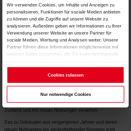
Wir verwenden Cookies, um Inhalte und Anzeigen zu
personalisieren, Funktionen für soziale Medien anbieten
zu können und die Zugriffe auf unsere Website zu
analysieren. Außerdem geben wir Informationen zu Ihrer
Verwendung unserer Website an unsere Partner für
soziale Medien, Werbung und Analysen weiter. Unsere
Partner führen diese Informationen möglicherweise mit
weiteren Daten zusammen, die Sie ihnen bereitgestellt
haben oder die sie im Rahmen Ihrer Nutzung der Dienste
gesammelt haben.
Impressum
Cookies zulassen
© Förderverein Baukultur e. V.
Datenschutzerklärung
Brandenburg verfügt über eine Fülle an historischen und
Nur notwendige Cookies
häufig unter Denkmalschutz stehenden Industrie- und
Gewerbebauten, viele von ihnen wieder in einem guten
Zustand und mit neuen Nutzungen versehen.
Das zu Gebäuden aus vergangenen Jahren und deren
neuen Nutzungen ein weitestgehender Konsens zum