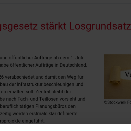
sgesetz stärkt Losgrundsatz
ung öffentlicher Aufträge ab dem 1. Juli
abe öffentlicher Aufträge in Deutschland.
26 verabschiedet und damit den Weg für
bau der Infrastruktur beschleunigen und
n erhalten soll. Zentral bleibt der
be nach Fach- und Teillosen vorsieht und
©Stockwerk Fo
beruflich tätigen Planungsbüros den
zeitig werden erstmals klar definierte
sprojekte eingeführt.