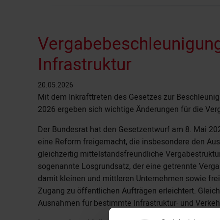
Vergabebeschleunigung
Infrastruktur
20.05.2026
Mit dem Inkrafttreten des Gesetzes zur Beschleunig
2026 ergeben sich wichtige Änderungen für die Verg
Der Bundesrat hat den Gesetzentwurf am 8. Mai 20
eine Reform freigemacht, die insbesondere den Aus
gleichzeitig mittelstandsfreundliche Vergabestrukture
sogenannte Losgrundsatz, der eine getrennte Verga
damit kleinen und mittleren Unternehmen sowie frei
Zugang zu öffentlichen Aufträgen erleichtert. Gleich
Ausnahmen für bestimmte Infrastruktur- und Verkehr