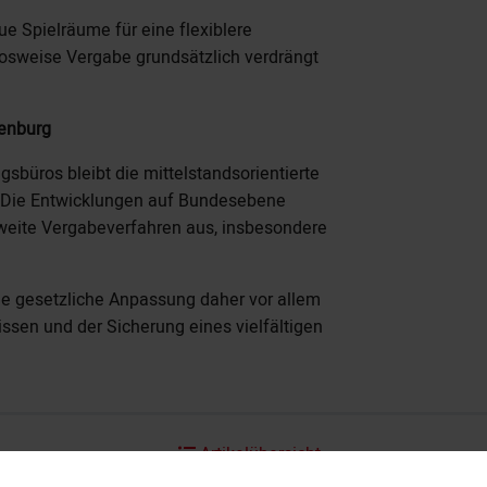
eue Spielräume für eine flexiblere
losweise Vergabe grundsätzlich verdrängt
denburg
gsbüros bleibt die mittelstandsorientierte
. Die Entwicklungen auf Bundesebene
weite Vergabeverfahren aus, insbesondere
e gesetzliche Anpassung daher vor allem
ssen und der Sicherung eines vielfältigen
Artikelübersicht