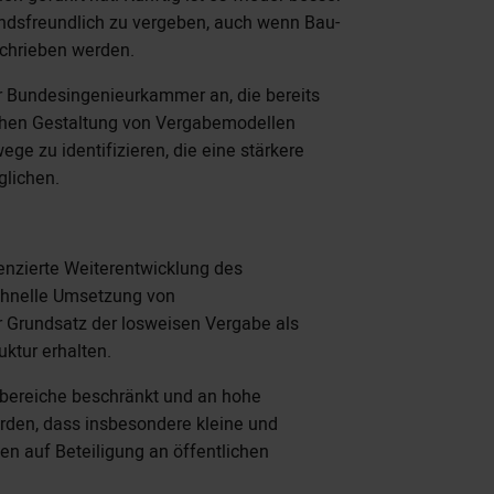
andsfreundlich zu vergeben, auch wenn Bau-
chrieben werden.
r Bundesingenieurkammer an, die bereits
ichen Gestaltung von Vergabemodellen
wege zu identifizieren, die eine stärkere
glichen.
renzierte Weiterentwicklung des
schnelle Umsetzung von
er Grundsatz der losweisen Vergabe als
ktur erhalten.
urbereiche beschränkt und an hohe
erden, dass insbesondere kleine und
en auf Beteiligung an öffentlichen