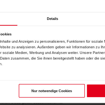
auch künftig die grundlegende Regel für die
hin grundsätzlich in Teillose und Fachlose
Details
 ist nur zulässig, wenn wirtschaftliche
Cookies
fsvertretungen ausdrücklich begrüßt. Dazu
nhalte und Anzeigen zu personalisieren, Funktionen für soziale
 die Bundesarchitektenkammer sowie
Website zu analysieren. Außerdem geben wir Informationen zu I
elstandsfreundliche Struktur der Vergabe
r soziale Medien, Werbung und Analysen weiter. Unsere Partner
 Daten zusammen, die Sie ihnen bereitgestellt haben oder die s
n.
 Gesetz einen wichtigen Beitrag zur
ugleich aber die Balance zwischen Effizienz
nzt
Nur notwendige Cookies
gelungen, die eine Zusammenfassung von
chen. Diese gelten ausschließlich für