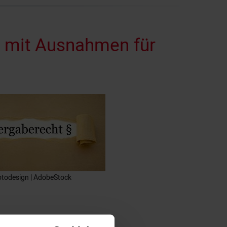
 mit Ausnahmen für
todesign | AdobeStock