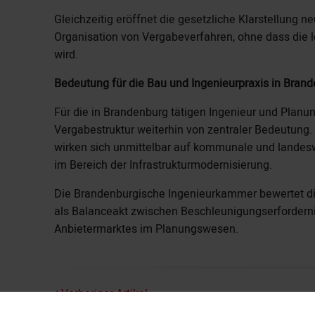
Gleichzeitig eröffnet die gesetzliche Klarstellung n
Organisation von Vergabeverfahren, ohne dass die 
wird.
Bedeutung für die Bau und Ingenieurpraxis in Bran
Für die in Brandenburg tätigen Ingenieur und Planun
Vergabestruktur weiterhin von zentraler Bedeutung
wirken sich unmittelbar auf kommunale und landes
im Bereich der Infrastrukturmodernisierung.
Die Brandenburgische Ingenieurkammer bewertet di
als Balanceakt zwischen Beschleunigungserforderni
Anbietermarktes im Planungswesen.
Vorheriger Artikel