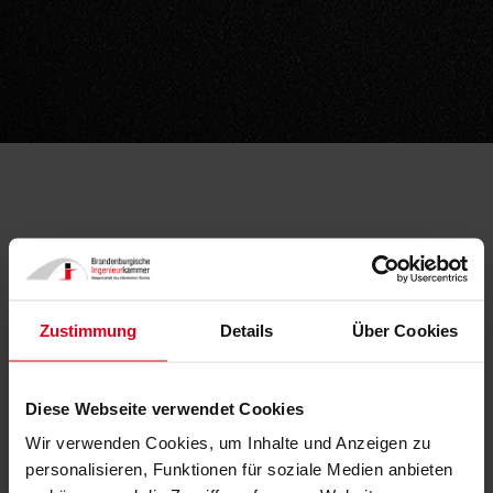
Am 17. Oktober 2024 erhielt das Nähmaschinenwerk in
Wittenberge die Auszeichnung als „Historisches
Wahrzeichen der Ingenieurbaukunst in Deutschland“.
Zustimmung
Details
Über Cookies
Diese besondere Ehrung würdigt die herausragende
Ingenieurleistung und den kulturellen Wert des...
Diese Webseite verwendet Cookies
Wir verwenden Cookies, um Inhalte und Anzeigen zu
MEHR +
personalisieren, Funktionen für soziale Medien anbieten