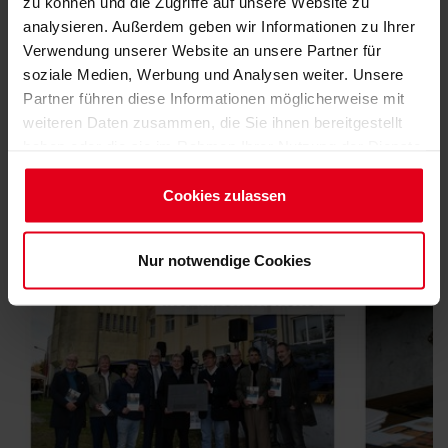
zu können und die Zugriffe auf unsere Website zu
HIER GEHT ES ZUR SCHRIFTENREIHE
analysieren. Außerdem geben wir Informationen zu Ihrer
Verwendung unserer Website an unsere Partner für
soziale Medien, Werbung und Analysen weiter. Unsere
Partner führen diese Informationen möglicherweise mit
PRESSESPIEGEL
weiteren Daten zusammen, die Sie ihnen bereitgestellt
haben oder die sie im Rahmen Ihrer Nutzung der Dienste
gesammelt haben.
Impressum
Cookies zulassen
Datenschutzerklärung
Nur notwendige Cookies