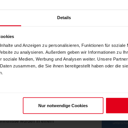
Details
Cookies
nhalte und Anzeigen zu personalisieren, Funktionen für soziale
cks in der Gebäudetechnik 
Website zu analysieren. Außerdem geben wir Informationen zu I
r soziale Medien, Werbung und Analysen weiter. Unsere Partner
 Daten zusammen, die Sie ihnen bereitgestellt haben oder die s
ng Umwelt wurde ein interessanter Artikel
n.
n einem gedämmten Mehrfamilienhaus.
 sonst in der Kanalisation verloren geht,
Nur notwendige Cookies
enhäuser durch das Ingenieurbüros Nolde &
gewinnungssystemen im Praxisbetrieb
kenntnisse wurden in einem