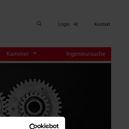
Suche öffnen
Login
Kontakt
Suche
Kammer
Ingenieursuche