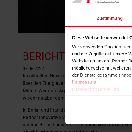
Zustimmung
Diese Webseite verwendet 
Wir verwenden Cookies, um I
BERICHT DBU | Wärmele
und die Zugriffe auf unsere 
Website an unsere Partner fü
möglicherweise mit weiteren
07.06.2022
Im aktuellen Newsletter der Deutschen Bundesstiftu
der Dienste gesammelt habe
Impressum
über den Energieverlust über die Abwasserrohre i
Datenschutzerklärung
Mittels Wärmerückgewinnung kann diese Energie, die
wieder nutzbar gemacht werden.
In Berlin und Frankfurt am Main wurden Mehrfamili
Partner innovative Wasserkonzepte mit Wärmerück
untersucht und bewertet. Die aufschlussreichen Er