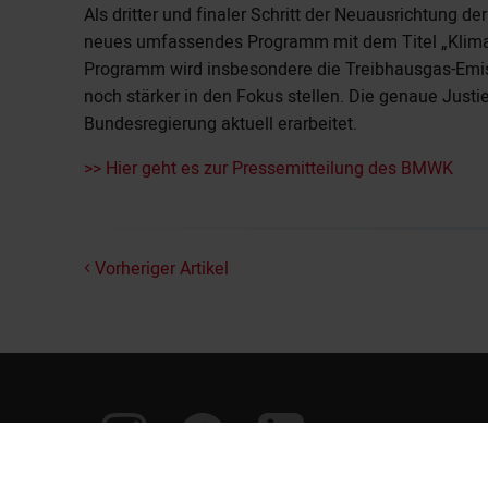
Als dritter und finaler Schritt der Neuausrichtung d
neues umfassendes Programm mit dem Titel „Klima
Programm wird insbesondere die Treibhausgas-Emi
noch stärker in den Fokus stellen. Die genaue Just
Bundesregierung aktuell erarbeitet.
>> Hier geht es zur Pressemitteilung des BMWK
Vorheriger Artikel