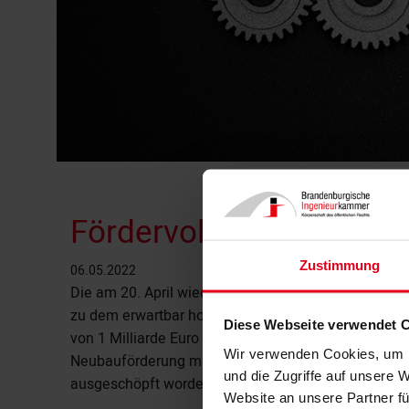
Fördervolumen KfW-EH 
Zustimmung
06.05.2022
Die am 20. April wieder gestartete Neubauförderun
zu dem erwartbar hohen Antragseingang geführt. So
Diese Webseite verwendet 
von 1 Milliarde Euro für das Programm „Effizienzha
Wir verwenden Cookies, um I
Neubauförderung mit modifizierten Förderbedingung
und die Zugriffe auf unsere 
ausgeschöpft worden.
Website an unsere Partner fü