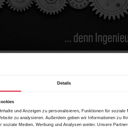
40 ausgeschöpft
Details
g von effizienten Gebäuden (EH/EG 40) hat
 ist das zur Verfügung stehende Budget
Cookies
us / Effizienzgebäude 40 (EH/EG 40) –
nhalte und Anzeigen zu personalisieren, Funktionen für soziale
en“ bereits im Laufe des Vormittags
Website zu analysieren. Außerdem geben wir Informationen zu I
r soziale Medien, Werbung und Analysen weiter. Unsere Partner