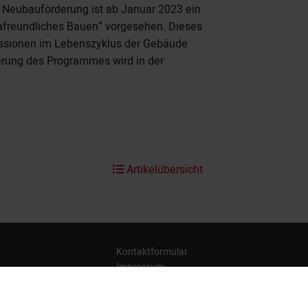
er Neubauförderung ist ab Januar 2023 ein
freundliches Bauen“ vorgesehen. Dieses
ssionen im Lebenszyklus der Gebäude
ierung des Programmes wird in der
Artikelübersicht
Kontaktformular
Impressum
Datenschutz
Barrierefreiheit