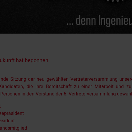
Zukunft hat begonnen
erende Sitzung der neu gewählten Vertreterversammlung unser
ndidaten, die ihre Bereitschaft zu einer Mitarbeit und z
 Personen in den Vorstand der 6. Vertreterversammlung gewähl
t
izepräsident
räsident
tandsmitglied