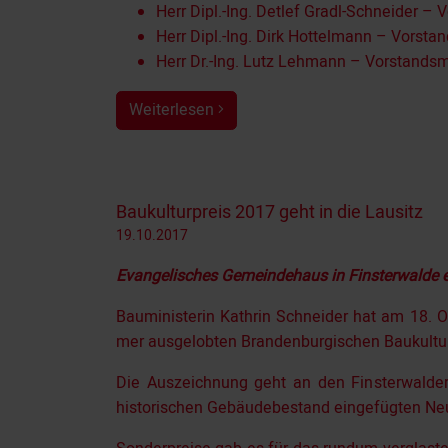
Herr Dipl.-Ing. Detlef Gradl-Schneider – 
Herr Dipl.-Ing. Dirk Hottelmann – Vorsta
Herr Dr.-Ing. Lutz Lehmann – Vorstandsm
Weiterlesen
Baukulturpreis 2017 geht in die Lausitz
19.10.2017
Evangelisches Gemeindehaus in Finsterwalde 
Bauministerin Kathrin Schneider hat am 18. 
mer aus­ge­lobten Brandenburgischen Baukultur
Die Aus­zeich­nung geht an den Finsterwald
historischen Ge­bäudebestand ein­gefüg­ten N