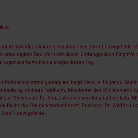
lick
turpreiswürdig sanierten Klubhaus der Stadt Ludwigsfelde sta
h ertüchtigtem Bau, der trotz dieser umfangreichen Eingriff
 organisierte Ambiente prägte diesen Tag.
 Prüfsachverständigentag und begrüßte u. a. folgende Gäste: 
andenburg; Andreas Feldhahn, Mitarbeiter des Ministeriums f
nger Ministerium für Bau, Landesentwicklung und Verkehr; MR
fsicht der Bauministerkonferenz; Professor Dr. Winfried Sc
r Stadt Ludwigsfelde.