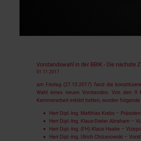
Vorstandswahl in der BBIK - Die nächste 
01.11.2017
am Freitag (27.10.2017) fand die konstitui
Wahl eines neuen Vorstandes. Von den 9 Ka
Kammerarbeit erklärt hatten, wurden folgende
Herr Dipl.-Ing. Matthias Krebs – Präsiden
Herr Dipl.-Ing. Klaus-Dieter Abraham – V
Herr Dipl.-Ing. (FH) Klaus Haake – Vizep
Herr Dipl.-Ing. Ulrich Chrzanowski – Vors