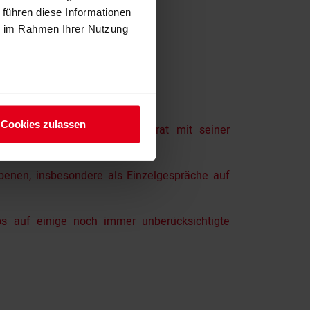
 führen diese Informationen
ie im Rahmen Ihrer Nutzung
Cookies zulassen
(BbgIngG) beschlossen. Es trat mit seiner
enen, insbesondere als Einzelgespräche auf
s auf einige noch immer unberücksichtigte