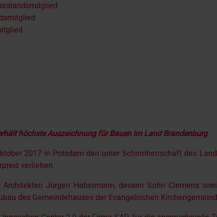
Vorstandsmitglied
ndsmitglied
itglied
erhält höchste Auszeichnung für Bauen im Land Brandenburg
Oktober 2017 in Potsdam den unter Schirm­herr­schaft des Lan
preis verliehen.
er Architekten Jürgen Habermann, des­sen Sohn Clemens sowi
eubau des Gemeindehauses der Evangelischen Kirchenge­meinde 