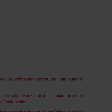
des von Architektenkammer und Ingenieur­kam­
e an Lukas Bartke für den sensibel in einen
Fin­ster­walde.