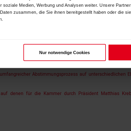
r soziale Medien, Werbung und Analysen weiter. Unsere Partner
 Daten zusammen, die Sie ihnen bereitgestellt haben oder die s
n.
rgesetzes
Nur notwendige Cookies
r 2016 ein neues „Brandenburgisches Ingenieurgesetz“ 
umfangreicher Abstimmungsprozess auf unterschiedlichen Eb
auf denen für die Kammer durch Präsident Matthias Kreb